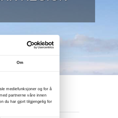
Om
iale mediefunksjoner og for å
 med partnerne våre innen
gdepunkt
u har gjort tilgjengelig for