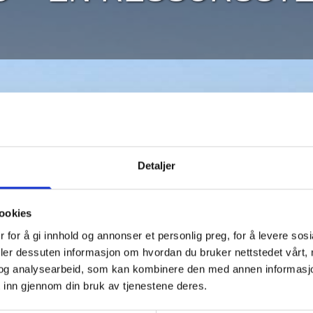
Detaljer
ookies
 for å gi innhold og annonser et personlig preg, for å levere sos
deler dessuten informasjon om hvordan du bruker nettstedet vårt,
ord-Norges industrielle tyn
og analysearbeid, som kan kombinere den med annen informasjon d
 inn gjennom din bruk av tjenestene deres.