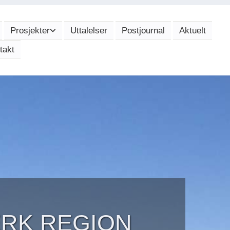
Prosjekter
Uttalelser
Postjournal
Aktuelt
takt
ERK REGION