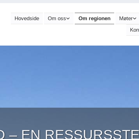
Hovedside
Om oss
Om regionen
Møter
Kon
 – EN RESSURSST