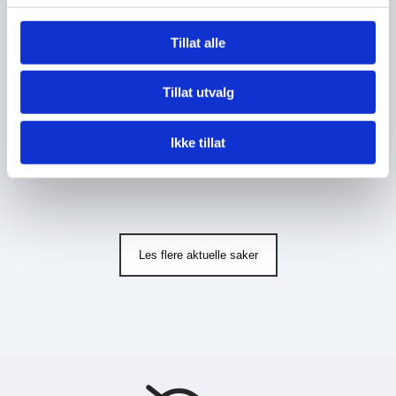
Protokoll - møte i representantskapet 5.
juni
Tillat alle
Det ble avholdt møte i representantskapet til
Helgelandsrådet 5. juni i Mosjøen.
Tillat utvalg
Les mer
Ikke tillat
Les flere aktuelle saker