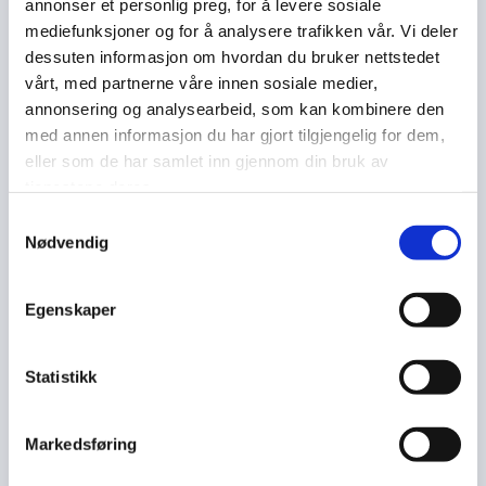
annonser et personlig preg, for å levere sosiale
mediefunksjoner og for å analysere trafikken vår. Vi deler
Les mer
dessuten informasjon om hvordan du bruker nettstedet
vårt, med partnerne våre innen sosiale medier,
annonsering og analysearbeid, som kan kombinere den
med annen informasjon du har gjort tilgjengelig for dem,
eller som de har samlet inn gjennom din bruk av
tjenestene deres.
Samtykkevalg
Nødvendig
Egenskaper
Statistikk
Markedsføring
10/06/2026
-
Helgelandsrådet