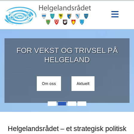
F
FOR VEKST OG TRIVSEL PÅ
O
HELGELAND
R
V
Om oss
Aktuelt
E
K
S
T
O
Helgelandsrådet – et strategisk politisk
G