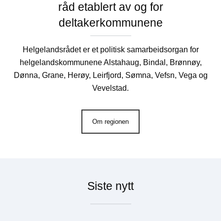
råd etablert av og for
T
deltakerkommunene
R
I
Helgelandsrådet er et politisk samarbeidsorgan for
V
helgelandskommunene Alstahaug, Bindal, Brønnøy,
S
Dønna, Grane, Herøy, Leirfjord, Sømna, Vefsn, Vega og
Vevelstad.
E
L
P
Om regionen
Å
H
E
L
Siste nytt
G
E