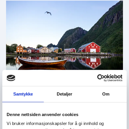
L
A
N
D
o
Aktuelt
11/06/2026
-
Helgelandsrådet
Samtykke
Detaljer
Om
Protokoll - møte i Helgelandsrådet 4. - 5.
juni
Denne nettsiden anvender cookies
Det ble avholdt møte i Helgelandsrådet 4. - 5. juni i
Vi bruker informasjonskapsler for å gi innhold og
Mosjøen.