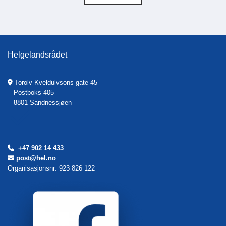
Helgelandsrådet
Torolv Kveldulvsons gate 45

Postboks 405
8801 Sandnessjøen
+47 902 14 433

post@hel.no

Organisasjonsnr: 923 826 122