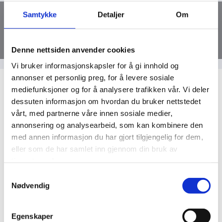
Samtykke
Detaljer
Om
REGIONALT POLITIRÅD NORDLAND
Denne nettsiden anvender cookies
Vi bruker informasjonskapsler for å gi innhold og
annonser et personlig preg, for å levere sosiale
mediefunksjoner og for å analysere trafikken vår. Vi deler
dessuten informasjon om hvordan du bruker nettstedet
Program 2026
vårt, med partnerne våre innen sosiale medier,
annonsering og analysearbeid, som kan kombinere den
26. MARS 2025
med annen informasjon du har gjort tilgjengelig for dem,
eller som de har samlet inn gjennom din bruk av
tjenestene deres.
Samtykkevalg
Nødvendig
Referat 2026
Egenskaper
26. MARS 2025