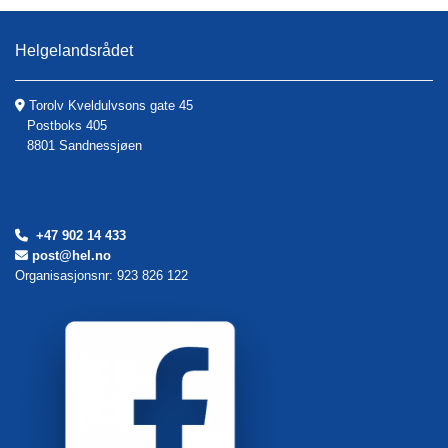
Helgelandsrådet
Torolv Kveldulvsons gate 45

Postboks 405
8801 Sandnessjøen
+47 902 14 433

post@hel.no

Organisasjonsnr: 923 826 122