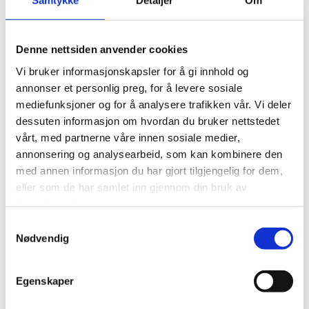
Samtykke
Detaljer
Om
Utvalg for helse og sosial (ordførerkollegiet)
Utvalg for samferdsel og infrastruktur
Denne nettsiden anvender cookies
Utvalg for næring og samfunn
Vi bruker informasjonskapsler for å gi innhold og
Utvalg for utdanning og kultur
annonser et personlig preg, for å levere sosiale
Arbeider med aktuelle saker innenfor sine respektive
mediefunksjoner og for å analysere trafikken vår. Vi deler
satsingsområder
dessuten informasjon om hvordan du bruker nettstedet
vårt, med partnerne våre innen sosiale medier,
Består av valgte representanter fra Helgelandsrådet, ledes
av en ordfører
annonsering og analysearbeid, som kan kombinere den
med annen informasjon du har gjort tilgjengelig for dem,
Helgelandstinget (86 pers)
eller som de har samlet inn gjennom din bruk av
tjenestene deres.
Årlig politisk møteplass for helgelandskommunene med
Samtykkevalg
fokus på nettverks- og kompetansebygging
Nødvendig
Deltakerkommunene inviteres til å stille med sitt
formannskap, alle med møte-, tale- og forslagsrett.
Ordfører og opposisjonsleder har i tillegg stemmerett
Egenskaper
Kommunedirektørene har møte-, tale- og forslagsrett