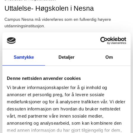
Uttalelse- Høgskolen i Nesna
Campus Nesna må videreføres som en fullverdig høyere
utdanningsinstitusjon.
Rekruttering av lærere, barnehagelærere, helsepersonell og
andre profesjoner innenfor tjenestetilbudet i kommunene, er helt
avgjørende for å sikre velferdstilbudene og dermed bidra til
Samtykke
Detaljer
Om
bosetting over hele landet. Forsking har grundig dokumentert at
strukturen på høyere utdanning er avgjørende for å rekruttere
ungdom til distriktene.
Denne nettsiden anvender cookies
Vi bruker informasjonskapsler for å gi innhold og
Nasjonalt søker over seksti prosent av de studerende seg til
jobber i det området der de har tatt sin utdanning. På Helgeland
annonser et personlig preg, for å levere sosiale
er over sytti prosent av lærerne utdannet ved Høgskolen i
mediefunksjoner og for å analysere trafikken vår. Vi deler
Nesna/Campus Nesna. For barnehagelærerne er prosenten om
dessuten informasjon om hvordan du bruker nettstedet
lag nitti. Over nitti prosent av de som tok sin utdanning ved
vårt, med partnerne våre innen sosiale medier,
sykepleierutdanningen i Sandnessjøen, har nå jobb i kommunene
annonsering og analysearbeid, som kan kombinere den
på Helgeland. Campus Nesna og sykepleierutdanningen i
med annen informasjon du har gjort tilgjengelig for dem,