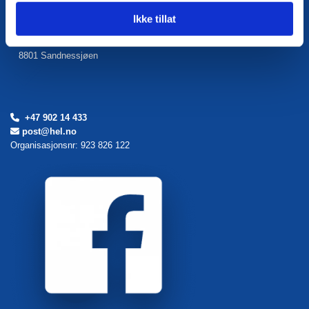
Ikke tillat
Torolv Kveldulvsons gate 45

Postboks 405
8801 Sandnessjøen
+47 902 14 433

post@hel.no

Organisasjonsnr: 923 826 122