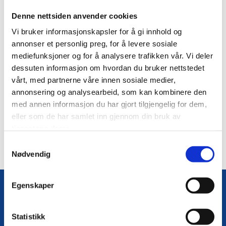
Program Helgelandstinget 2022
Denne nettsiden anvender cookies
Vi bruker informasjonskapsler for å gi innhold og
Det nærmer seg Helgelandstinget som i år arrangeres hos
annonser et personlig preg, for å levere sosiale
Brønnøysundregistrene 22. - 23. september. Tema for årets ting
er ung inkludering og vi har et tettpakket program med innlegg fra
mediefunksjoner og for å analysere trafikken vår. Vi deler
en rekke aktører - både offentlige og private.
dessuten informasjon om hvordan du bruker nettstedet
vårt, med partnerne våre innen sosiale medier,
Se program for Helgelandstinget 2022
her.
annonsering og analysearbeid, som kan kombinere den
Se deltakerliste for Helgelandstinget 2022
her
.
med annen informasjon du har gjort tilgjengelig for dem,
eller som de har samlet inn gjennom din bruk av
0
tjenestene deres.
Samtykkevalg
Nødvendig
Egenskaper
Helgelandsrådet
Statistikk
Torolv Kveldulvsons gate 45
