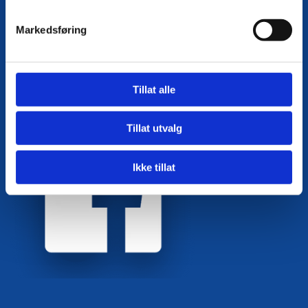
Postboks 405
8801 Sandnessjøen
Markedsføring
+47 902 14 433

Tillat alle
post@hel.no

Organisasjonsnr: 923 826 122
Tillat utvalg
Ikke tillat