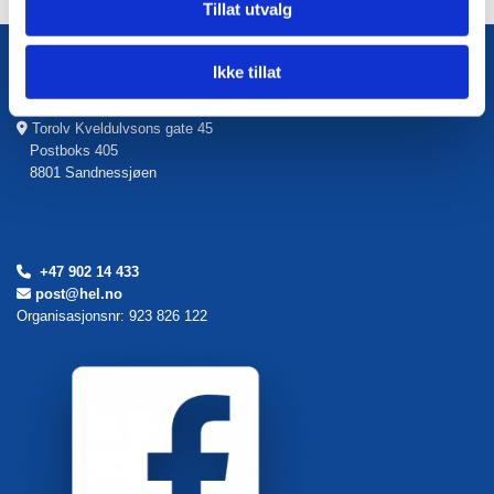
Tillat utvalg
Helgelandsrådet
Ikke tillat
Torolv Kveldulvsons gate 45

Postboks 405
8801 Sandnessjøen
+47 902 14 433

post@hel.no

Organisasjonsnr: 923 826 122