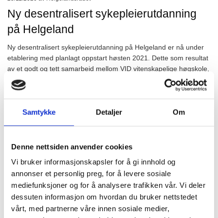
Ny desentralisert sykepleierutdanning
på Helgeland
Ny desentralisert sykepleierutdanning på Helgeland er nå under
etablering med planlagt oppstart høsten 2021. Dette som resultat
av et godt og tett samarbeid mellom VID vitenskapelige høgskole,
Helgelandssykehuset og kommunene på Helgeland i regi av
Helgelandsrådet og Indre Helgeland Regionråd.
VID er en privat utdanningsinstitusjon og finansiering av oppstart
Samtykke
Detaljer
Om
og første driftsår er sikret gjennom eksterne midler. Oppstart blir
høsten 2021 med inntil 30 studenter.
Denne nettsiden anvender cookies
Sykepleierutdanningen blir organisert som en samlingsbasert,
desentralisert utdanning på deltid over fire år, og som blir gjort
Vi bruker informasjonskapsler for å gi innhold og
tilgjengelig uansett hvor på Helgeland studentene bor. Dette betyr
annonser et personlig preg, for å levere sosiale
at VID bruker mulighetene som teknologien og nytenkende
mediefunksjoner og for å analysere trafikken vår. Vi deler
pedagogikk gir, for å tilby en fleksibel og framtidsrettet utdanning.
dessuten informasjon om hvordan du bruker nettstedet
For studentene innebærer dette utstrakt bruk av digitale løsninger
vårt, med partnerne våre innen sosiale medier,
som gjør at de i større grad kan følge utdanningen fra sitt