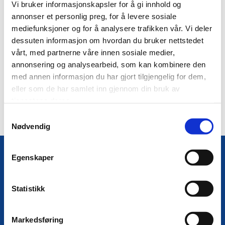
Vi bruker informasjonskapsler for å gi innhold og
Møter i AU vinter 2026
annonser et personlig preg, for å levere sosiale
mediefunksjoner og for å analysere trafikken vår. Vi deler
Arbeidsutvalget i Helgelandsrådet har gjennomført tre møter så
dessuten informasjon om hvordan du bruker nettstedet
langt i år.
vårt, med partnerne våre innen sosiale medier,
Innkallinger, sakslister og protokoller finner du
her.
annonsering og analysearbeid, som kan kombinere den
med annen informasjon du har gjort tilgjengelig for dem,
0
eller som de har samlet inn gjennom din bruk av
tjenestene deres.
Samtykkevalg
Nødvendig
Helgelandsrådet
Egenskaper
Torolv Kveldulvsons gate 45

Statistikk
Postboks 405
8801 Sandnessjøen
Markedsføring