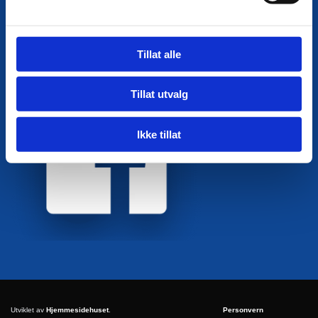
+47 902 14 433

post@hel.no

Tillat alle
Organisasjonsnr: 923 826 122
Tillat utvalg
Ikke tillat
Utviklet av
Hjemmesidehuset
.
Personvern