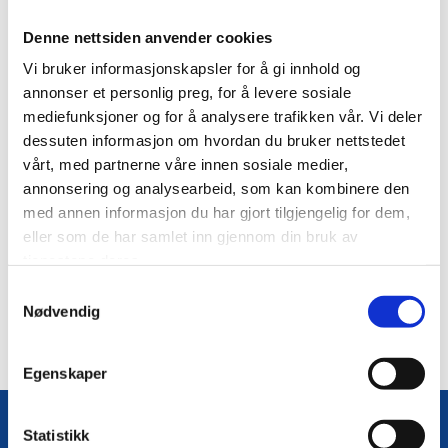
Høringssvar - Grunnrenteskatt på
Denne nettsiden anvender cookies
havbruk
Vi bruker informasjonskapsler for å gi innhold og
annonser et personlig preg, for å levere sosiale
Helgelandsrådet og Indre Helgeland Regionråd har oversendt et
mediefunksjoner og for å analysere trafikken vår. Vi deler
felles høringssvar til Finansdepartementet 12. desember vedr.
dessuten informasjon om hvordan du bruker nettstedet
grunnrenteskatt på havbruk. Høringssvaret presiserer viktigheten
av at innretningen på skatten ikke stagnerer utviklingen i
vårt, med partnerne våre innen sosiale medier,
næringen men gir grunnlag for videre vekst og fortsatt bidrar til
annonsering og analysearbeid, som kan kombinere den
fellesskapet.
med annen informasjon du har gjort tilgjengelig for dem,
eller som de har samlet inn gjennom din bruk av
Høringssvar - Grunnrenteskatt på havbruk
tjenestene deres.
0
Samtykkevalg
Nødvendig
Egenskaper
Helgelandsrådet
Statistikk