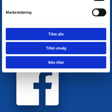
Torolv Kveldulvsons gate 45

Markedsføring
Postboks 405
8801 Sandnessjøen
Tillat alle
+47 902 14 433

post@hel.no

Tillat utvalg
Organisasjonsnr: 923 826 122
Ikke tillat